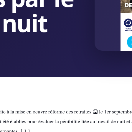
 nuit
ite à la mise en oeuvre réforme des retraites 🤮 le 1er septembr
t été établies pour évaluer la pénibilité liée au travail de nuit e
ernantes. ⤵️ ⤵️ ⤵️