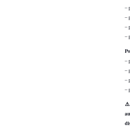
– 
– 
– 
– 
Po
– 
– 
– 
– 
⚠️
au
di