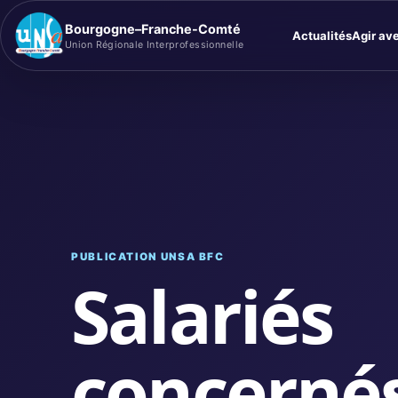
Bourgogne–Franche-Comté
Actualités
Agir av
Union Régionale Interprofessionnelle
PUBLICATION UNSA BFC
Salariés
concernés