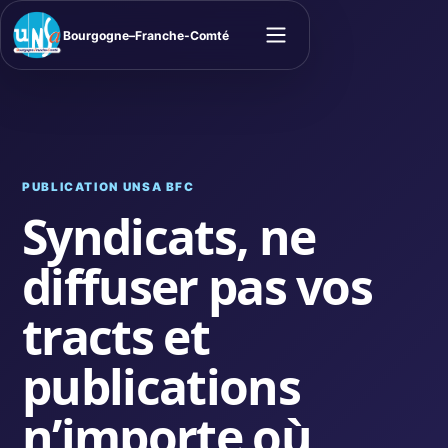
Bourgogne–Franche-Comté
Ouvrir le menu
PUBLICATION UNSA BFC
Syndicats, ne
diffuser pas vos
tracts et
publications
n’importe où,