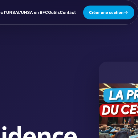
ec l’UNSA
L’UNSA en BFC
Outils
Contact
Créer une section
sidence