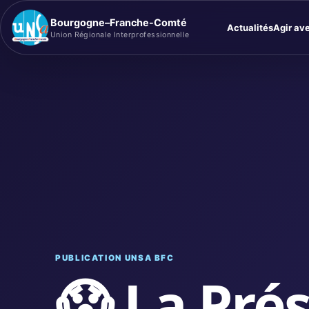
Bourgogne–Franche-Comté
Actualités
Agir av
Union Régionale Interprofessionnelle
PUBLICATION UNSA BFC
😱 La Pré