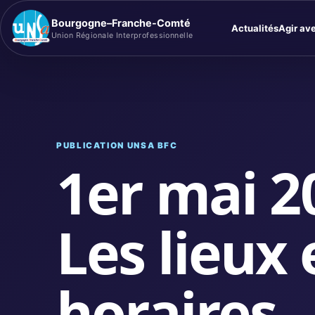
Bourgogne–Franche-Comté
Actualités
Agir av
Union Régionale Interprofessionnelle
PUBLICATION UNSA BFC
1er mai 20
Les lieux 
horaires