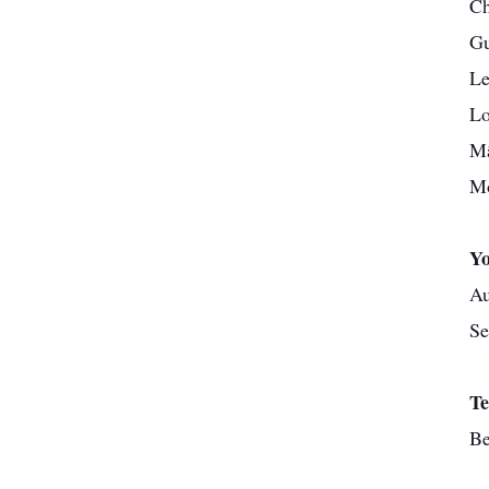
Ch
Gu
Le
Lo
Mâ
Mo
Yo
Au
Se
Te
Be