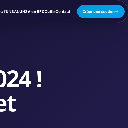
ec l’UNSA
L’UNSA en BFC
Outils
Contact
Créer une section
24 !
et