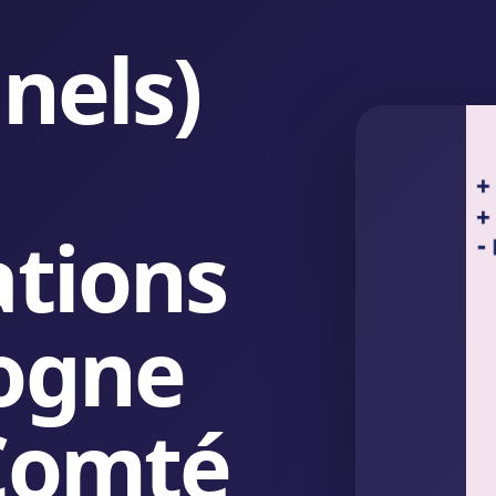
nels)
ations
ogne
Comté