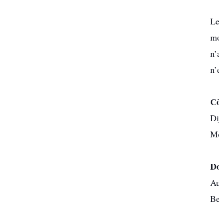
Le
mo
n’
n’
Cô
Di
Mo
Do
Au
Be