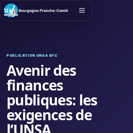
Bourgogne–Franche-Comté
Ouvrir le menu
PUBLICATION UNSA BFC
Avenir des
finances
publiques: les
exigences de
l’UNSA