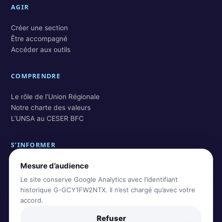
AGIR
Créer une section
Être accompagné
Accéder aux outils
COMPRENDRE
Le rôle de l’Union Régionale
Notre charte des valeurs
L’UNSA au CESER BFC
S’INFORMER
Mesure d’audience
Actualités BFC
Actualités nationales
Le site conserve Google Analytics avec l’identifiant
Rechercher dans les archives
historique G-GCY1FW2NTX. Il n’est chargé qu’avec votre
accord.
Refuser