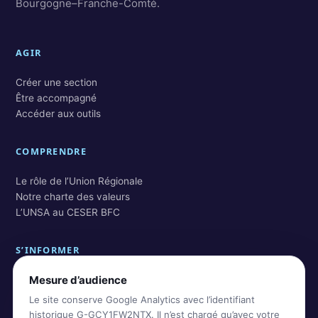
Bourgogne–Franche-Comté.
AGIR
Créer une section
Être accompagné
Accéder aux outils
COMPRENDRE
Le rôle de l’Union Régionale
Notre charte des valeurs
L’UNSA au CESER BFC
S’INFORMER
Mesure d’audience
Actualités BFC
Actualités nationales
Le site conserve Google Analytics avec l’identifiant
Rechercher dans les archives
historique G-GCY1FW2NTX. Il n’est chargé qu’avec votre