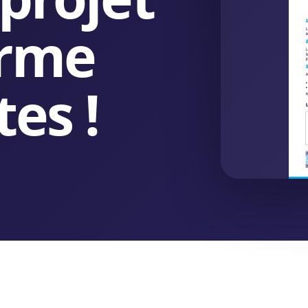
orme
tes !