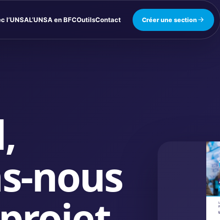
ec l’UNSA
L’UNSA en BFC
Outils
Contact
Créer une section
,
ns-nous
 projet