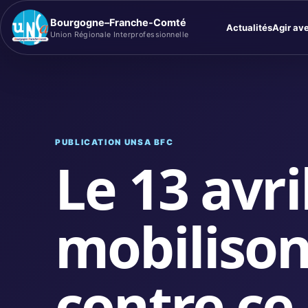
Bourgogne–Franche-Comté
Actualités
Agir av
Union Régionale Interprofessionnelle
PUBLICATION UNSA BFC
Le 13 avril
mobiliso
contre ce