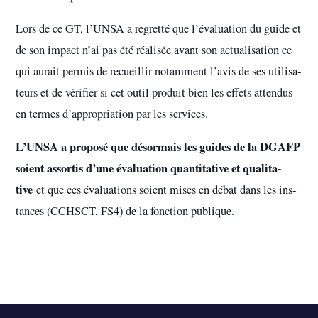
Lors de ce GT, l’UNSA a regretté que l’évaluation du guide et
de son impact n’ai pas été réa­li­sée avant son actua­li­sa­tion ce
qui aurait permis de recueillir notam­ment l’avis de ses uti­li­sa­
teurs et de véri­fier si cet outil pro­duit bien les effets atten­dus
en termes d’appro­pria­tion par les ser­vi­ces.
L’UNSA a pro­posé que désor­mais les guides de la DGAFP
soient assor­tis d’une évaluation quan­ti­ta­tive et qua­li­ta­
tive
et que ces évaluations soient mises en débat dans les ins­
tan­ces (CCHSCT, FS4) de la fonc­tion publi­que.