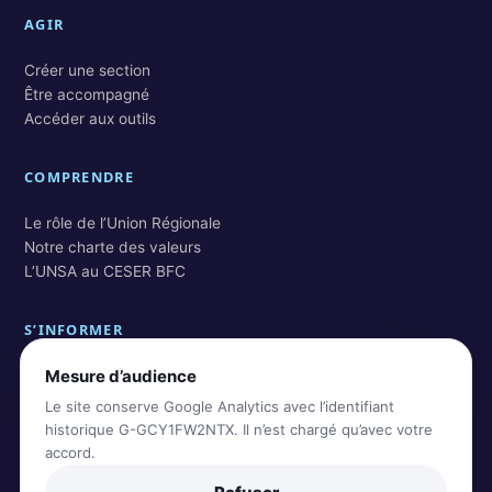
AGIR
Créer une section
Être accompagné
Accéder aux outils
COMPRENDRE
Le rôle de l’Union Régionale
Notre charte des valeurs
L’UNSA au CESER BFC
S’INFORMER
Mesure d’audience
Actualités BFC
Actualités nationales
Le site conserve Google Analytics avec l’identifiant
Rechercher dans les archives
historique G-GCY1FW2NTX. Il n’est chargé qu’avec votre
accord.