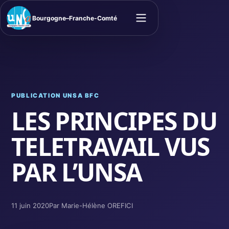
Bourgogne–Franche-Comté
Ouvrir le menu
PUBLICATION UNSA BFC
LES PRINCIPES DU
TELETRAVAIL VUS
PAR L’UNSA
11 juin 2020
Par Marie-Hélène OREFICI