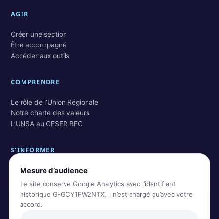
AGIR
Créer une section
Être accompagné
Accéder aux outils
COMPRENDRE
Le rôle de l’Union Régionale
Notre charte des valeurs
L’UNSA au CESER BFC
S’INFORMER
Mesure d’audience
Actualités BFC
Actualités nationales
Le site conserve Google Analytics avec l’identifiant
Rechercher dans les archives
historique G-GCY1FW2NTX. Il n’est chargé qu’avec votre
accord.