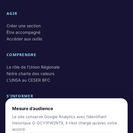
AGIR
Créer une section
Être accompagné
Accéder aux outils
COMPRENDRE
Le rôle de l’Union Régionale
Notre charte des valeurs
L’UNSA au CESER BFC
S’INFORMER
Mesure d’audience
Actualités BFC
Actualités nationales
Le site conserve Google Analytics avec l’identifiant
Rechercher dans les archives
historique G-GCY1FW2NTX. Il n’est chargé qu’avec votre
accord.