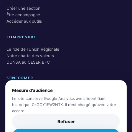
Créer une section
Être accompagné
Accéder aux outils
COMPRENDRE
Le rôle de l’Union Régionale
Notre charte des valeurs
L’UNSA au CESER BFC
S’INFORMER
Mesure d’audience
Actualités BFC
Actualités nationales
Le site conserve Google Analytics avec l’identifiant
Rechercher dans les archives
historique G-GCY1FW2NTX. Il n’est chargé qu’avec votre
accord.
Refuser