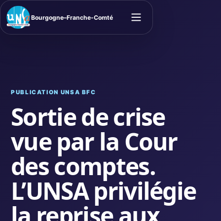
Bourgogne–Franche-Comté
Ouvrir le menu
PUBLICATION UNSA BFC
Sortie de crise
vue par la Cour
des comptes.
L’UNSA privilégie
la reprise aux