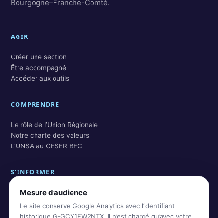
Bourgogne–Franche-Comté.
AGIR
Créer une section
Être accompagné
Accéder aux outils
COMPRENDRE
Le rôle de l’Union Régionale
Notre charte des valeurs
L’UNSA au CESER BFC
S’INFORMER
Mesure d’audience
Actualités BFC
Actualités nationales
Le site conserve Google Analytics avec l’identifiant
Rechercher dans les archives
historique G-GCY1FW2NTX. Il n’est chargé qu’avec votre