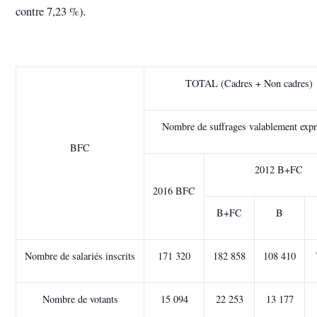
contre 7,23 %).
TOTAL (Cadres + Non cadres)
Nombre de suffrages valablement exp
BFC
2012 B+FC
2016 BFC
B+FC
B
Nombre de salariés inscrits
171 320
182 858
108 410
Nombre de votants
15 094
22 253
13 177