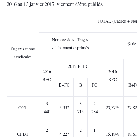
2016 au 13 janvier 2017, viennent d’être publiés.
TOTAL (Cadres + Non
Nombre de suffrages
% de 
valablement exprimés
Organisations
syndicales
2012 B+FC
2016
2016
BFC
BFC
B+FC
B
FC
B+F
3
3
2
CGT
5 997
23,37%
27,8
440
713
284
2
2
1
CFDT
4 227
15,19%
19,6