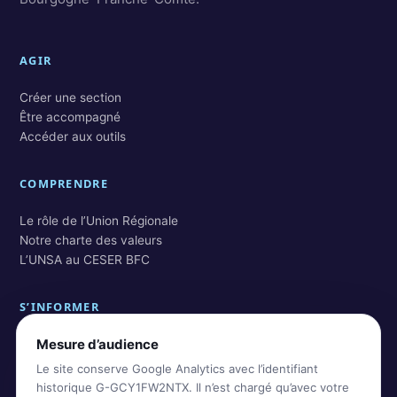
AGIR
Créer une section
Être accompagné
Accéder aux outils
COMPRENDRE
Le rôle de l’Union Régionale
Notre charte des valeurs
L’UNSA au CESER BFC
S’INFORMER
Mesure d’audience
Actualités BFC
Actualités nationales
Le site conserve Google Analytics avec l’identifiant
Rechercher dans les archives
historique G-GCY1FW2NTX. Il n’est chargé qu’avec votre